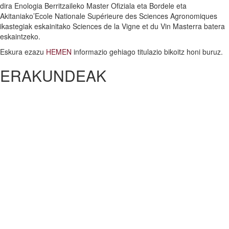
dira Enologia Berritzaileko Master Ofiziala eta Bordele eta
Akitaniako’Ecole Nationale Supérieure des Sciences Agronomiques
ikastegiak eskainitako Sciences de la Vigne et du Vin Masterra batera
eskaintzeko.
Eskura ezazu
HEMEN
informazio gehiago titulazio bikoitz honi buruz.
ERAKUNDEAK